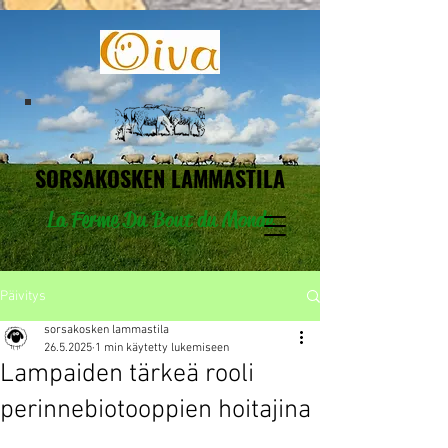
SORSAKOSKEN
LAMMASTILA
La Ferme Du Bout du Monde
Päivitys
sorsakosken lammastila
26.5.2025
1 min käytetty lukemiseen
Lampaiden tärkeä rooli
perinnebiotooppien hoitajina