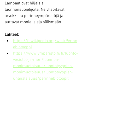
Lampaat ovat hiljaisia 
luonnonsuojelijoita. Ne ylläpitävät 
arvokkaita perinneympäristöjä ja 
auttavat monia lajeja säilymään.
Lähteet:
https://fi.wikipedia.org/wiki/Perinn
ebiotooppi
https://www.ymparisto.fi/fi/luonto-
vesistot-ja-meri/luonnon-
monimuotoisuus/luontotyyppien-
monimuotoisuus/luontotyyppien-
uhanalaisuus/perinnebiotoopit