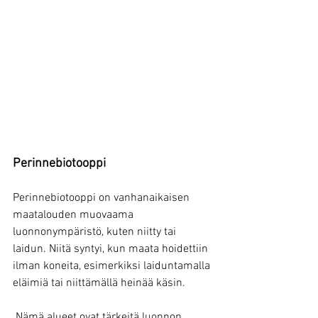
Perinnebiotooppi
Perinnebiotooppi on vanhanaikaisen 
maatalouden muovaama 
luonnonympäristö, kuten niitty tai 
laidun. Niitä syntyi, kun maata hoidettiin 
ilman koneita, esimerkiksi laiduntamalla 
eläimiä tai niittämällä heinää käsin.
 Nämä alueet ovat tärkeitä luonnon 